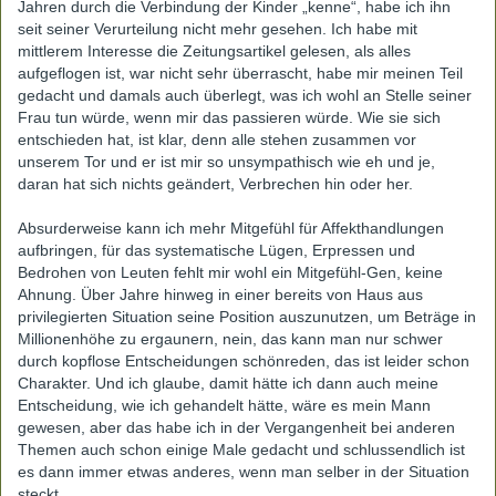
Jahren durch die Verbindung der Kinder „kenne“, habe ich ihn
seit seiner Verurteilung nicht mehr gesehen. Ich habe mit
mittlerem Interesse die Zeitungsartikel gelesen, als alles
aufgeflogen ist, war nicht sehr überrascht, habe mir meinen Teil
gedacht und damals auch überlegt, was ich wohl an Stelle seiner
Frau tun würde, wenn mir das passieren würde. Wie sie sich
entschieden hat, ist klar, denn alle stehen zusammen vor
unserem Tor und er ist mir so unsympathisch wie eh und je,
daran hat sich nichts geändert, Verbrechen hin oder her.
Absurderweise kann ich mehr Mitgefühl für Affekthandlungen
aufbringen, für das systematische Lügen, Erpressen und
Bedrohen von Leuten fehlt mir wohl ein Mitgefühl-Gen, keine
Ahnung. Über Jahre hinweg in einer bereits von Haus aus
privilegierten Situation seine Position auszunutzen, um Beträge in
Millionenhöhe zu ergaunern, nein, das kann man nur schwer
durch kopflose Entscheidungen schönreden, das ist leider schon
Charakter. Und ich glaube, damit hätte ich dann auch meine
Entscheidung, wie ich gehandelt hätte, wäre es mein Mann
gewesen, aber das habe ich in der Vergangenheit bei anderen
Themen auch schon einige Male gedacht und schlussendlich ist
es dann immer etwas anderes, wenn man selber in der Situation
steckt.