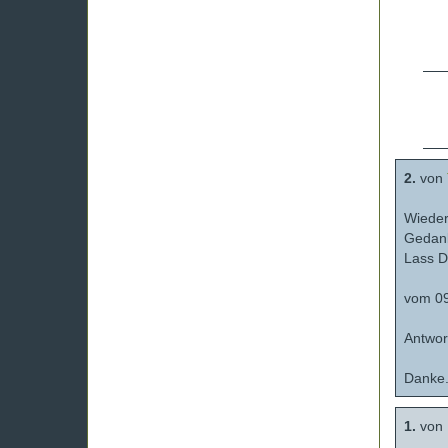
2.
von
Wieder
Gedank
Lass D
vom 09
Antwor
Danke
1.
von 