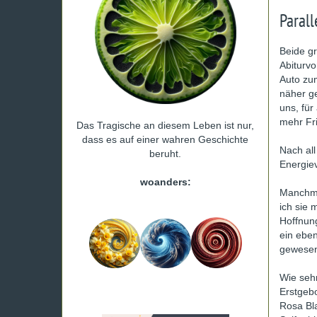
Paral
Beide g
Abiturvo
Auto zu
näher ge
uns, für
mehr Fr
Das Tragische an diesem Leben ist nur,
dass es auf einer wahren Geschichte
Nach al
beruht.
Energie
woanders:
Manchmal
ich sie 
Hoffnun
ein eben
gewesen 
Wie seh
Erstgebo
Rosa Bl