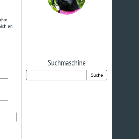
nahm
mich an
Suchmaschine