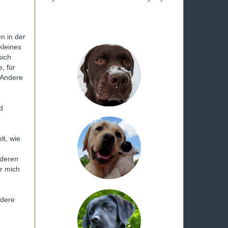
n in der
kleines
sich
, für
e Andere
d
lt, wie
nderen
ür mich
ndere