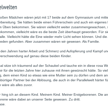
lelwelten
roßen Mädchen wären jetzt mit 17 beide auf dem Gymnasium und mitte
rbereitung. Sie hätten beide einen Führerschein und auch ein eigenes 
m Üben bekommen. Sie wären vielleicht weiter zusammengewachsen, 
kommen, vielleicht wäre es die beste Zeit überhaupt geworden. Für sie
 alle. Vielleicht hätte die Eine wieder mehr Licht sehen können. Und di
ieden gefunden. Aber zusammen wären wir gewesen. Als Familie.
l den Jahren harter Arbeit und Schmerz und Aufopferung und Kampf un
verschwendung auf genau diese beiden Kinder.
 sitze ich träumend auf der Schaukel und tauche ein in diese rosa We
mir für die letzten Jahre hier zuhause mit ihnen gewünscht hätte. So viel
g, dem einen Kind so etwas wie eine Mutter sein zu dürfen und dem a
bürtiger Partner bei der Ablösung, die auch in der Parallelwelt härter f
wäre als alles zuvor.
r hing ich an diesem Kind. Meinem Kind. Meiner Erstgeborenen. Die a
rene wäre dabei an unserer Seite gewesen. Zu dritt.
ase.