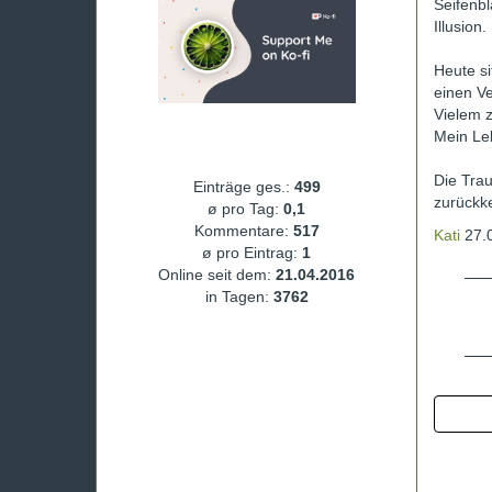
Seifenbl
Illusion.
Heute s
einen Ve
Vielem z
Mein Leb
Die Trau
Einträge ges.:
499
zurückke
ø pro Tag:
0,1
Kommentare:
517
Kati
27.0
ø pro Eintrag:
1
Online seit dem:
21.04.2016
in Tagen:
3762