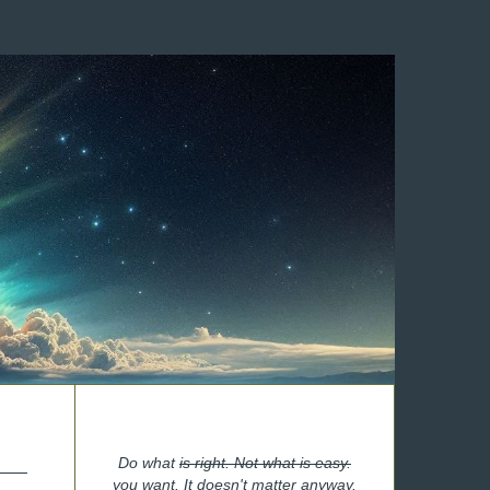
Do what
is right. Not what is easy.
you want. It doesn't matter anyway.