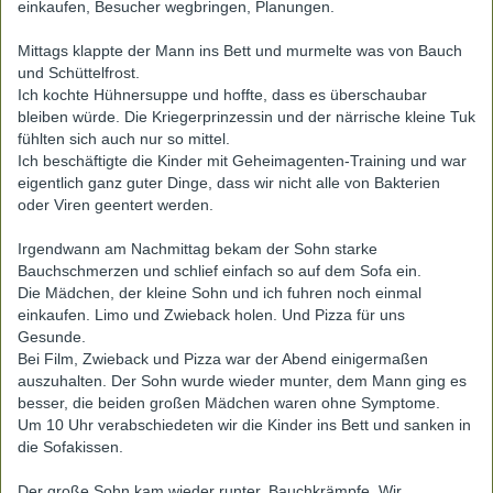
einkaufen, Besucher wegbringen, Planungen.
Mittags klappte der Mann ins Bett und murmelte was von Bauch
und Schüttelfrost.
Ich kochte Hühnersuppe und hoffte, dass es überschaubar
bleiben würde. Die Kriegerprinzessin und der närrische kleine Tuk
fühlten sich auch nur so mittel.
Ich beschäftigte die Kinder mit Geheimagenten-Training und war
eigentlich ganz guter Dinge, dass wir nicht alle von Bakterien
oder Viren geentert werden.
Irgendwann am Nachmittag bekam der Sohn starke
Bauchschmerzen und schlief einfach so auf dem Sofa ein.
Die Mädchen, der kleine Sohn und ich fuhren noch einmal
einkaufen. Limo und Zwieback holen. Und Pizza für uns
Gesunde.
Bei Film, Zwieback und Pizza war der Abend einigermaßen
auszuhalten. Der Sohn wurde wieder munter, dem Mann ging es
besser, die beiden großen Mädchen waren ohne Symptome.
Um 10 Uhr verabschiedeten wir die Kinder ins Bett und sanken in
die Sofakissen.
Der große Sohn kam wieder runter. Bauchkrämpfe. Wir