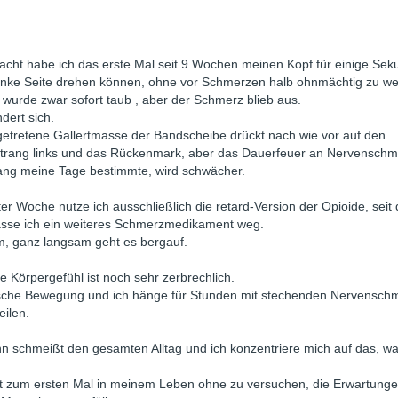
acht habe ich das erste Mal seit 9 Wochen meinen Kopf für einige Se
 linke Seite drehen können, ohne vor Schmerzen halb ohnmächtig zu w
wurde zwar sofort taub , aber der Schmerz blieb aus.
dert sich.
getretene Gallertmasse der Bandscheibe drückt nach wie vor auf den
trang links und das Rückenmark, aber das Dauerfeuer an Nervenschm
lang meine Tage bestimmte, wird schwächer.
zter Woche nutze ich ausschließlich die retard-Version der Opioide, seit 
asse ich ein weiteres Schmerzmedikament weg.
, ganz langsam geht es bergauf.
 Körpergefühl ist noch sehr zerbrechlich.
lsche Bewegung und ich hänge für Stunden mit stechenden Nervensch
eilen.
n schmeißt den gesamten Alltag und ich konzentriere mich auf das, wa
cht zum ersten Mal in meinem Leben ohne zu versuchen, die Erwartung