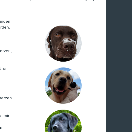
kunden
erden.
erzen,
drei
merzen
s mir
en