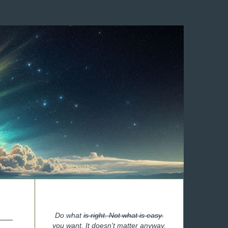
Do what
is right. Not what is easy.
you want. It doesn't matter anyway.