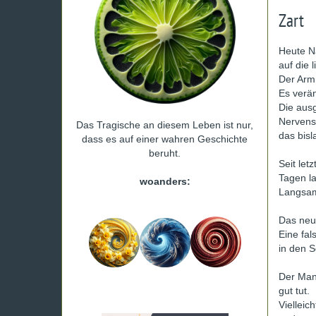
Zart
Heute N
auf die
Der Arm 
Es verän
Die aus
Nervens
Das Tragische an diesem Leben ist nur,
das bis
dass es auf einer wahren Geschichte
beruht.
Seit let
Tagen l
woanders:
Langsam
Das neue
Eine fa
in den S
Der Man
gut tut.
Viellei