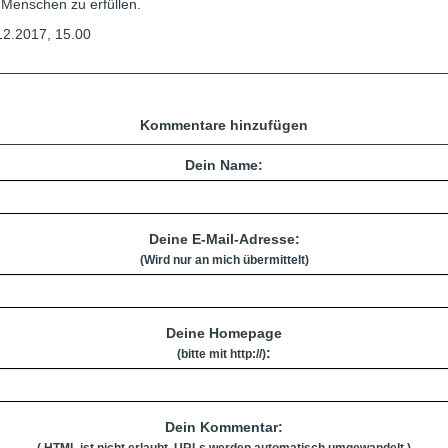
 Menschen zu erfüllen.
2.2017, 15.00
Kommentare hinzufügen
Dein Name:
Deine E-Mail-Adresse:
(Wird nur an mich übermittelt)
Deine Homepage
:
(bitte mit http://)
Dein Kommentar:
( HTML ist
nicht
erlaubt. URLs werden automatisch umgewandelt.)