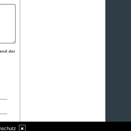
hend der
nschutz
✖