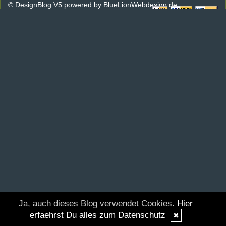
© DesignBlog V5 powered by BlueLionWebdesign.de
Ja, auch dieses Blog verwendet Cookies.
Hier
erfaehrst Du alles zum Datenschutz
✖