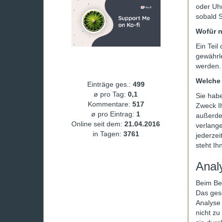
oder Uhr
sobald S
Wofür n
Ein Teil
gewährl
werden.
Welche 
Einträge ges.:
499
ø pro Tag:
0,1
Sie habe
Kommentare:
517
Zweck I
ø pro Eintrag:
1
außerde
Online seit dem:
21.04.2016
verlang
in Tagen:
3761
jederze
steht Ih
Anal
Beim Bes
Das ges
Analyse 
nicht zu