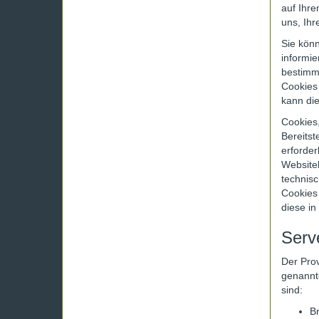
auf Ihre
uns, Ih
Sie könn
informie
bestimm
Cookies 
kann die
Cookies
Bereitst
erforder
Websiteb
technisc
Cookies 
diese in
Serv
Der Prov
genannte
sind:
B