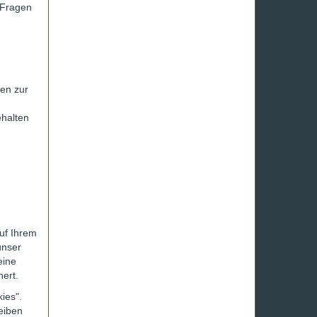
 Fragen
en zur
ehalten
uf Ihrem
unser
eine
ert.
ies".
eiben