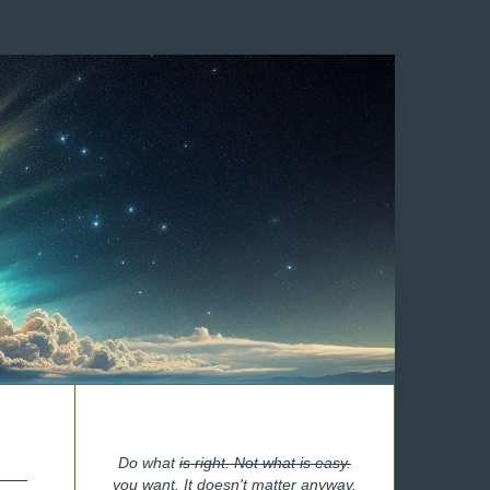
Do what
is right. Not what is easy.
you want. It doesn't matter anyway.