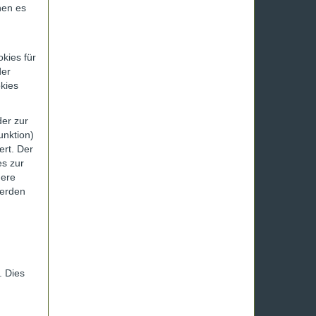
hen es
kies für
der
kies
er zur
unktion)
ert. Der
es zur
dere
werden
. Dies