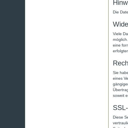
Hinwe
Die Dat
Wider
Viele Da
möglich.
eine for
erfolgte
Rech
Sie habe
eines Ve
gängige
Übertrag
soweit e
SSL-
Diese S
vertraul